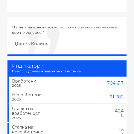
позната само на оние
“Тајната на успехот во животот не е во тоа
тоа што се сака, туку да се сака тоа што се
- Черчил
Индикатори
Извор: Државен завод за статистика
Вработени
704 617
2025
Невработени
91 782
2025
Стапка на
46.4
вработеност
%
2025
Стапка на
11.5
невработеност
%