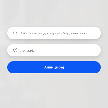
Аплицирај