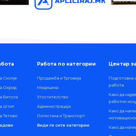
абота
Работа по категории
Центар з
а Скопје
Продажба и Трговија
Подготовка з
работа
та Охрид
Медицина
Како да најд
а Битола
Угостителство
работно иск
та Штип
Администрација
Како да нап
а Тетово
Логистика и Транспорт
мотивациско
радови
Види ги сите категории
Како да нап