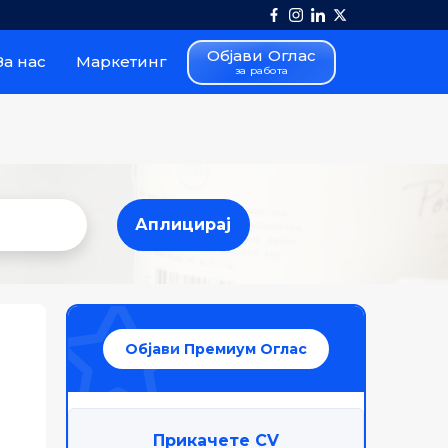
Објави Оглас
За нас
Маркетинг
за работа
Аплицирај
Аплицирај
Објави Премиум Оглас
Прикачете CV