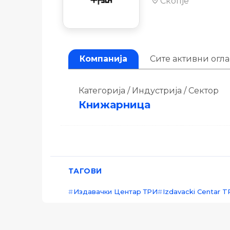
Скопје
Компанија
Сите активни огл
Категорија / Индустрија / Сектор
Книжарница
ТАГОВИ
Издавачки Центар ТРИ
Izdavacki Centar T