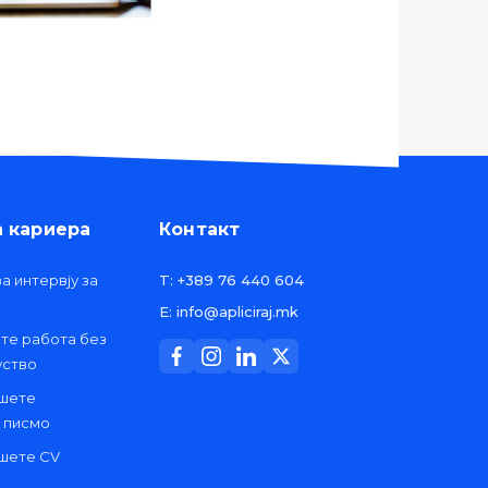
а кариера
Контакт
а интервју за
T: +389 76 440 604
E: info@apliciraj.mk
ете работа без
уство
ишете
 писмо
ишете CV