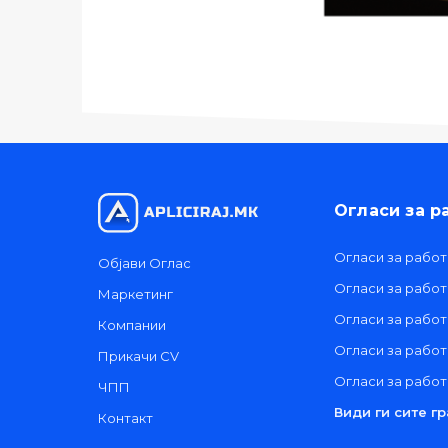
Огласи за р
Огласи за работ
Објави Оглас
Огласи за рабо
Маркетинг
Огласи за работ
Компании
Огласи за рабо
Прикачи CV
Огласи за работ
ЧПП
Види ги сите г
Контакт