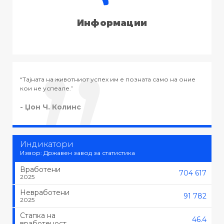
Информации
оние
“Тајната на успехот во животот не е во тоа да се работи
тоа што се сака, туку да се сака тоа што се работи.”
- Черчил
Индикатори
Извор: Државен завод за статистика
Вработени
704 617
2025
Невработени
91 782
2025
Стапка на
46.4
вработеност