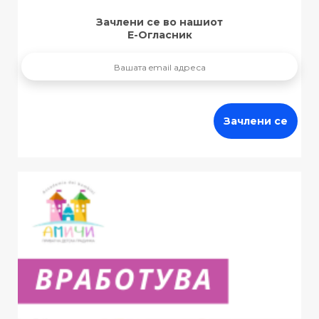
Зачлени се во нашиот
Е-Огласник