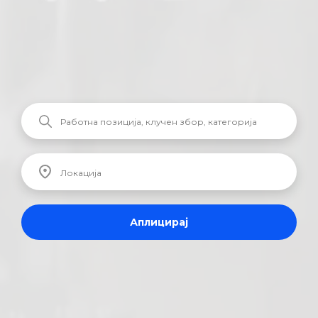
Аплицирај