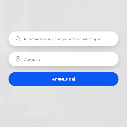
Аплицирај