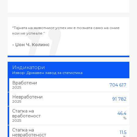
мо на оние
“Тајната на успехот во животот не е во тоа да се раб
тоа што се сака, туку да се сака тоа што се работи.”
- Черчил
Индикатори
Извор: Државен завод за статистика
Вработени
704 617
2025
Невработени
91 782
2025
Стапка на
46.4
вработеност
%
2025
Стапка на
11.5
невработеност
%