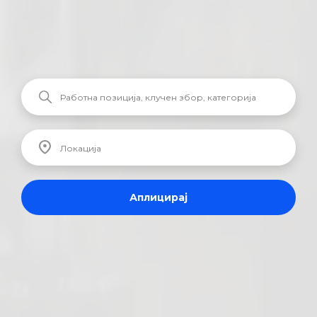
Аплицирај