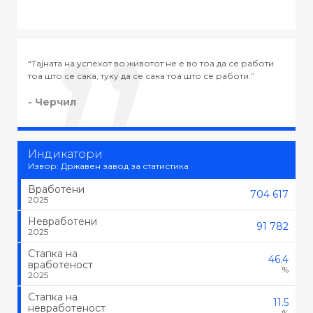
“Тајната на успехот во животот не е во тоа да се работи
“
тоа што се сака, туку да се сака тоа што се работи.”
-
- Черчил
Индикатори
Извор: Државен завод за статистика
Вработени
704 617
2025
Невработени
91 782
2025
Стапка на
46.4
вработеност
%
2025
Стапка на
11.5
невработеност
%