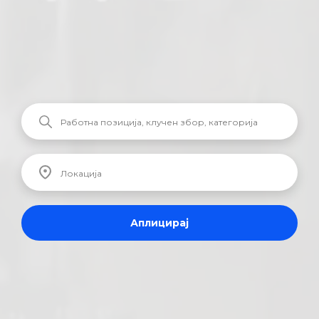
Аплицирај