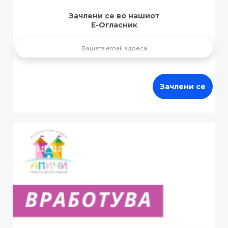
Зачлени се во нашиот
Е-Огласник