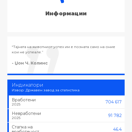
Информации
о на оние
“Тајната на успехот во животот не е во тоа да се работ
тоа што се сака, туку да се сака тоа што се работи.”
- Черчил
Индикатори
Извор: Државен завод за статистика
Вработени
704 617
2025
Невработени
91 782
2025
Стапка на
46.4
вработеност