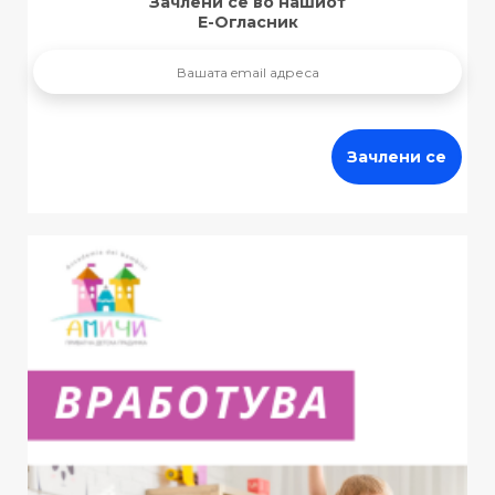
Зачлени се во нашиот
Е-Огласник