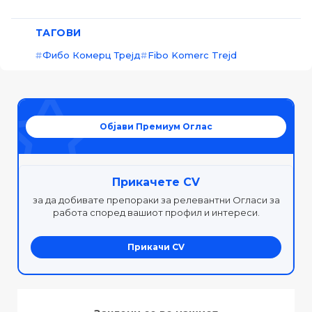
ТАГОВИ
Фибо Комерц Трејд
Fibo Komerc Trejd
Објави Премиум Оглас
Прикачете CV
за да добивате препораки за релевантни Огласи за
работа според вашиот профил и интереси.
Прикачи CV