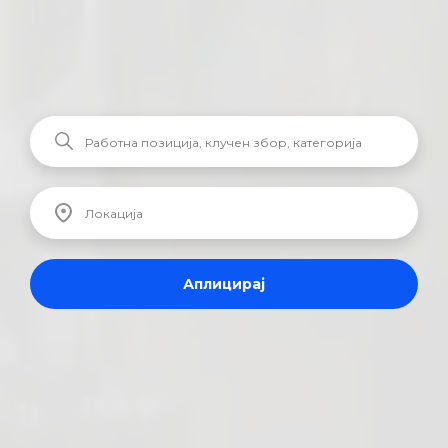
Аплицирај