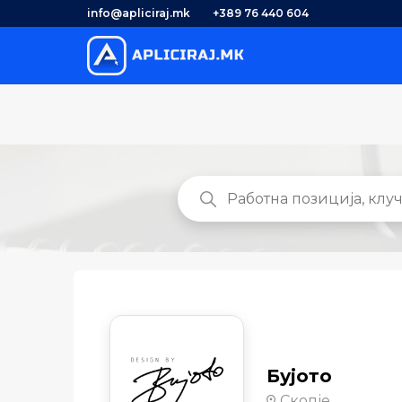
info@apliciraj.mk
+389 76 440 604
Бујото
Скопје