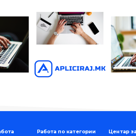
абота
Работа по категории
Центар з