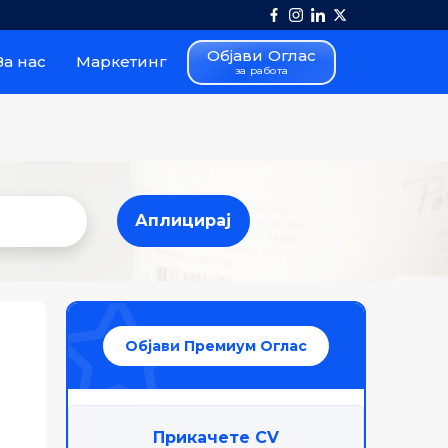
Објави Оглас
За нас
Маркетинг
за работа
Аплицирај
Аплицирај
Објави Премиум Оглас
Прикачете CV