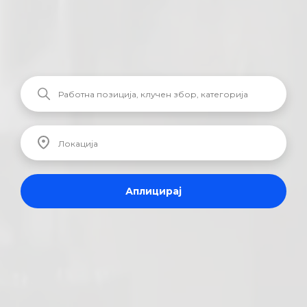
Аплицирај