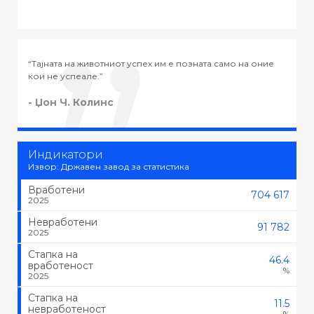
та само на оние
“Тајната на успехот во животот не е во тоа да се
тоа што се сака, туку да се сака тоа што се работ
- Черчил
Индикатори
Извор: Државен завод за статистика
Вработени
704 617
2025
Невработени
91 782
2025
Стапка на
46.4
вработеност
%
2025
Стапка на
11.5
невработеност
%