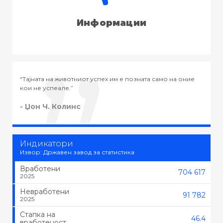
Информации
о на оние
“Тајната на успехот во животот не е во тоа да се работ
тоа што се сака, туку да се сака тоа што се работи.”
- Черчил
Индикатори
Извор: Државен завод за статистика
Вработени
704 617
2025
Невработени
91 782
2025
Стапка на
46.4
вработеност