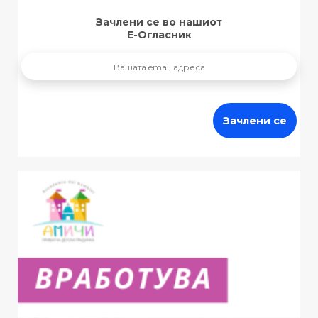
Зачлени се во нашиот
Е-Огласник