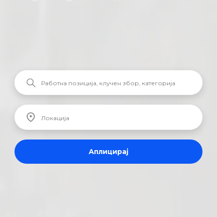
Аплицирај