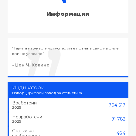
Информации
само на оние
“Тајната на успехот во животот не е во тоа да се р
тоа што се сака, туку да се сака тоа што се работи.
- Черчил
Индикатори
Извор: Државен завод за статистика
Вработени
704 617
2025
Невработени
91 782
2025
Стапка на
46.4
вработеност