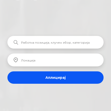
Аплицирај