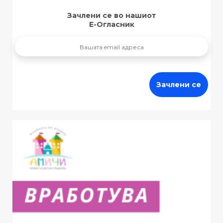
Зачлени се во нашиот
Е-Огласник