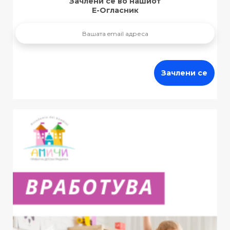
Зачлени се во нашиот
Е-Огласник