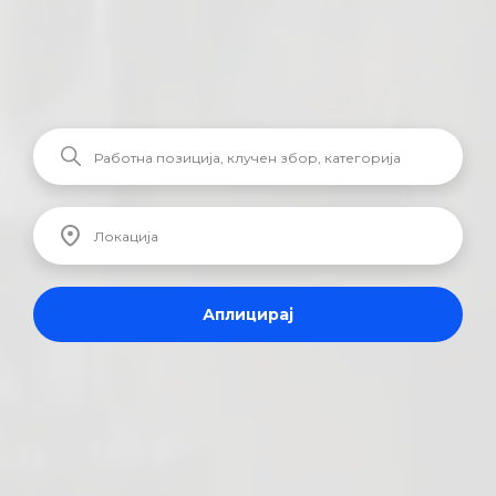
Аплицирај