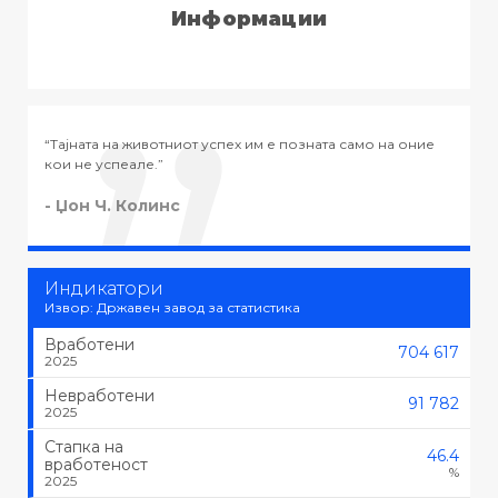
Информации
ата само на оние
“Тајната на успехот во животот не е во тоа да 
тоа што се сака, туку да се сака тоа што се рабо
- Черчил
Индикатори
Извор: Државен завод за статистика
Вработени
704 617
2025
Невработени
91 782
2025
Стапка на
46.4
вработеност
%
2025