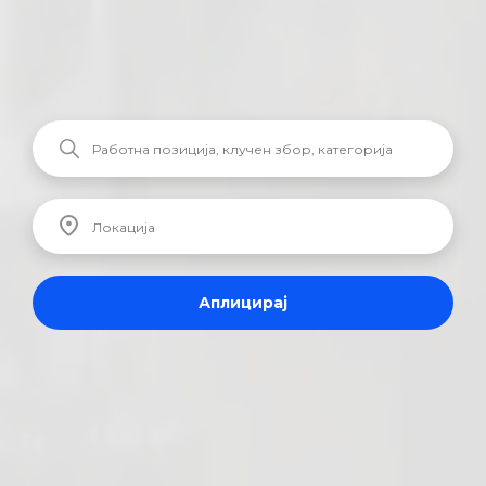
Аплицирај