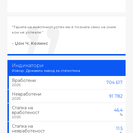
само на оние
“Тајната на успехот во животот не е во тоа да се р
тоа што се сака, туку да се сака тоа што се работи.
- Черчил
Индикатори
Извор: Државен завод за статистика
Вработени
704 617
2025
Невработени
91 782
2025
Стапка на
46.4
вработеност
%
2025
Стапка на
11.5
невработеност
%