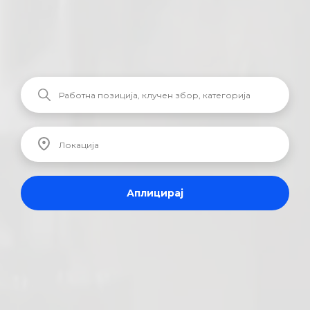
Аплицирај