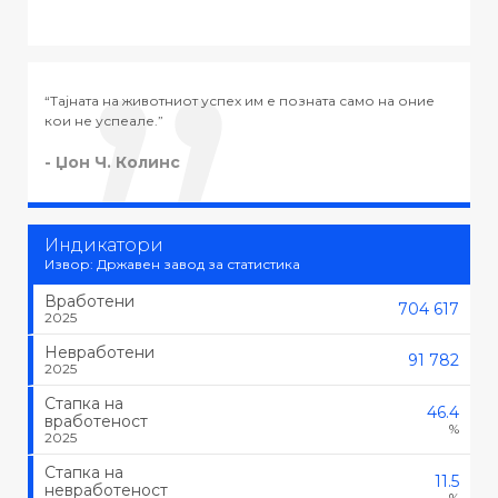
мо на оние
“Тајната на успехот во животот не е во тоа да се раб
тоа што се сака, туку да се сака тоа што се работи.”
- Черчил
Индикатори
Извор: Државен завод за статистика
Вработени
704 617
2025
Невработени
91 782
2025
Стапка на
46.4
вработеност
%
2025
Стапка на
11.5
невработеност
%