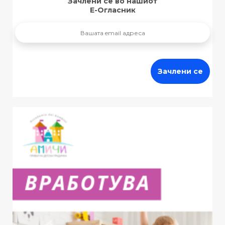
Зачлени се во нашиот
Е-Огласник