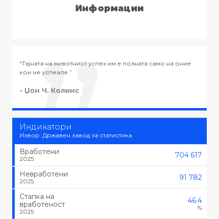
Информации
само на оние
“Тајната на успехот во животот не е во тоа да се р
тоа што се сака, туку да се сака тоа што се работи.
- Черчил
Индикатори
Извор: Државен завод за статистика
Вработени
704 617
2025
Невработени
91 782
2025
Стапка на
46.4
вработеност
%
2025