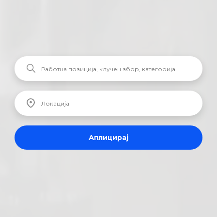
Аплицирај