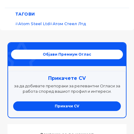
ТАГОВИ
Atom Steel Ltd
Атом Стеел Лтд
Објави Премиум Оглас
Прикачете CV
за да добивате препораки за релевантни Огласи за
работа според вашиот профил и интереси.
Прикачи CV