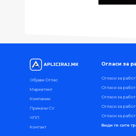
Огласи за р
Огласи за работ
Објави Оглас
Огласи за рабо
Маркетинг
Огласи за работ
Компании
Огласи за рабо
Прикачи CV
Огласи за работ
ЧПП
Види ги сите г
Контакт