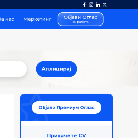
Објави Оглас
За нас
Маркетинг
за работа
Аплицирај
Аплицирај
Објави Премиум Оглас
Прикачете CV