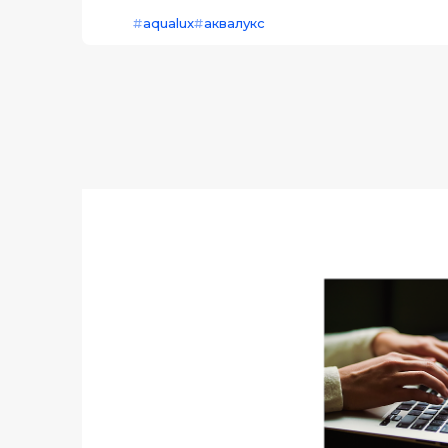
aqualux
аквалукс