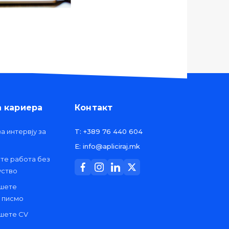
а кариера
Контакт
а интервју за
T: +389 76 440 604
E: info@apliciraj.mk
ете работа без
уство
ишете
 писмо
ишете CV