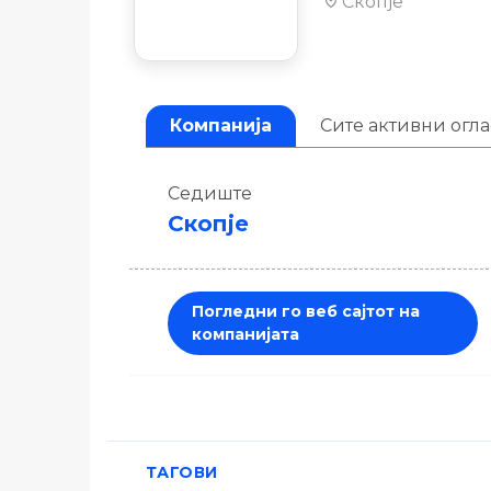
Скопје
Компанија
Сите активни огл
Седиште
Скопје
Погледни го веб сајтот на
компанијата
ТАГОВИ