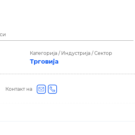
аси
Категорија / Индустрија / Сектор
Трговија
Контакт на