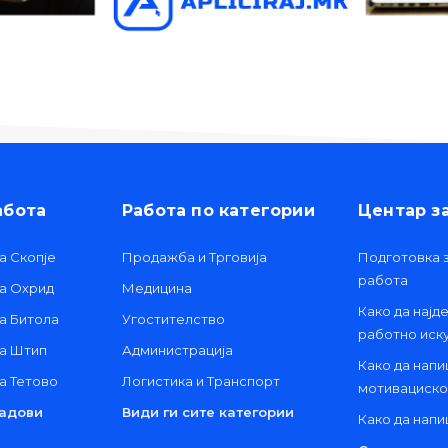
абота
Работа по категории
Центар з
а Скопје
Продажба и Трговија
Подготовка з
работа
та Охрид
Медицина
Како да најд
а Битола
Угостителство
работно иск
та Штип
Администрација
Како да нап
а Тетово
Логистика и Транспорт
мотивациско
радови
Види ги сите категории
Како да нап