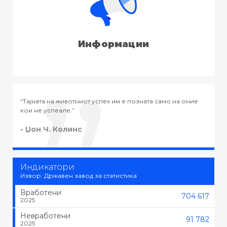
Информации
о на оние
“Тајната на успехот во животот не е во тоа да се рабо
тоа што се сака, туку да се сака тоа што се работи.”
- Черчил
Индикатори
Извор: Државен завод за статистика
Вработени
704 617
2025
Невработени
91 782
2025