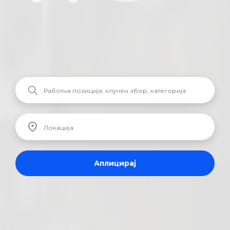
Аплицирај