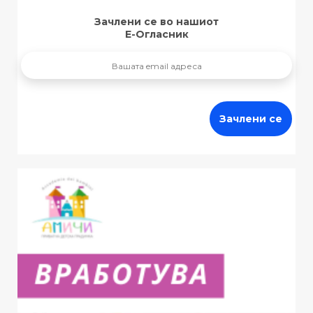
Зачлени се во нашиот
Е-Огласник