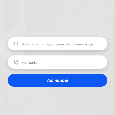
Аплицирај