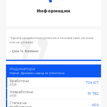
Информации
 на оние
“Тајната на успехот во животот не е во тоа да се работи
тоа што се сака, туку да се сака тоа што се работи.”
- Черчил
Индикатори
Извор: Државен завод за статистика
Вработени
704 617
2025
Невработени
91 782
2025
Стапка на
46.4
вработеност