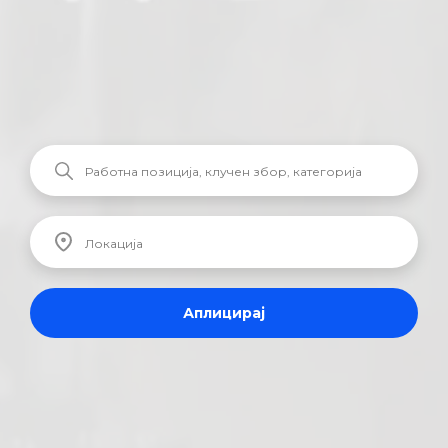
Аплицирај