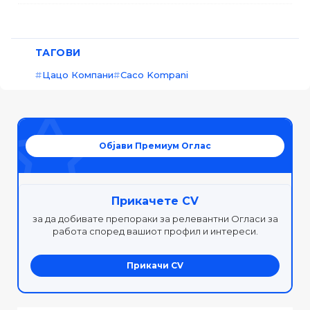
ТАГОВИ
Цацо Компани
Caco Kompani
Објави Премиум Оглас
Прикачете CV
за да добивате препораки за релевантни Огласи за
работа според вашиот профил и интереси.
Прикачи CV