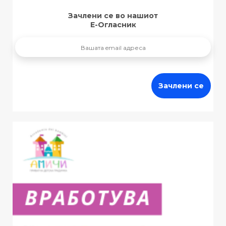
Зачлени се во нашиот
Е-Огласник