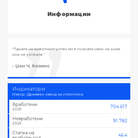
Информации
мо на оние
“Тајната на успехот во животот не е во тоа да се раб
тоа што се сака, туку да се сака тоа што се работи.”
- Черчил
Индикатори
Извор: Државен завод за статистика
Вработени
704 617
2025
Невработени
91 782
2025
Стапка на
46.4
вработеност