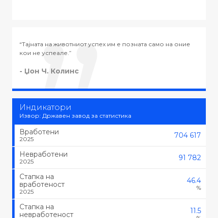
амо на оние
“Тајната на успехот во животот не е во тоа да се ра
тоа што се сака, туку да се сака тоа што се работи.”
- Черчил
Индикатори
Извор: Државен завод за статистика
Вработени
704 617
2025
Невработени
91 782
2025
Стапка на
46.4
вработеност
%
2025
Стапка на
11.5
невработеност
%