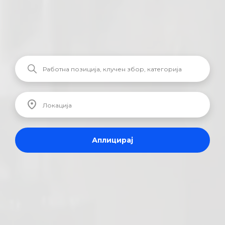
Аплицирај