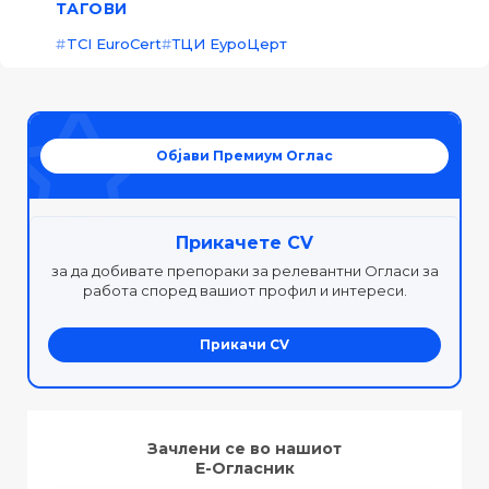
ТАГОВИ
TCI EuroCert
ТЦИ ЕуроЦерт
Објави Премиум Оглас
Прикачете CV
за да добивате препораки за релевантни Огласи за
работа според вашиот профил и интереси.
Прикачи CV
Зачлени се во нашиот
Е-Огласник