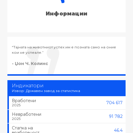
Информации
мо на оние
“Тајната на успехот во животот не е во тоа да се раб
тоа што се сака, туку да се сака тоа што се работи.”
- Черчил
Индикатори
Извор: Државен завод за статистика
Вработени
704 617
2025
Невработени
91 782
2025
Стапка на
46.4
вработеност