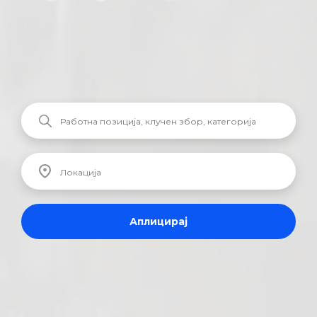
Аплицирај