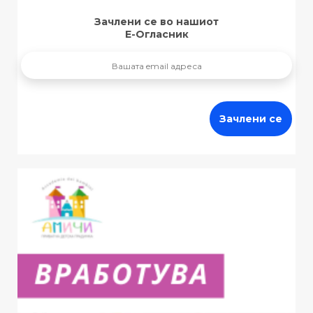
Зачлени се во нашиот
Е-Огласник