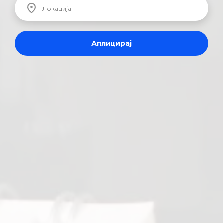
Аплицирај