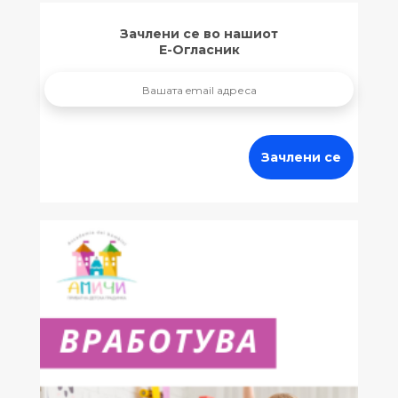
Зачлени се во нашиот
Е-Огласник