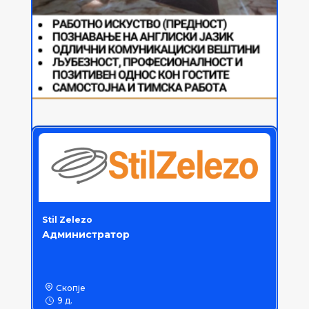
Stil Zelezo
Администратор
Скопје
9 д.