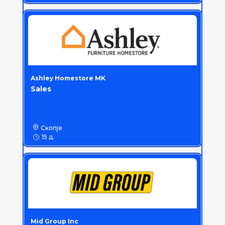
Ashley Homestore MK
Sales
Скопје
15 д.
Mid Group Inc