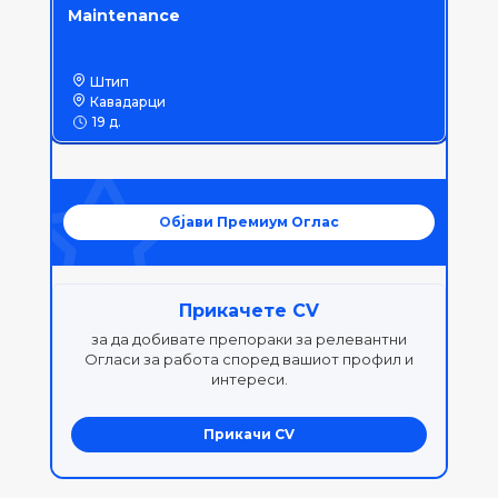
Maintenance
Штип
Кавадарци
19 д.
Објави Премиум Оглас
Прикачете CV
за да добивате препораки за релевантни
Огласи за работа според вашиот профил и
интереси.
Прикачи CV